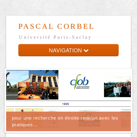
PASCAL CORBEL
Université Paris-Saclay
NAVIGATION
Accueil
Présentation
CV en ligne
Liens
En français
pour une recherche en étroite relation avec les
pratiques...